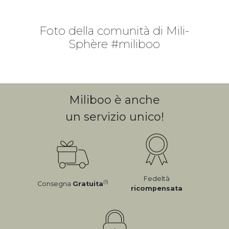
Foto della comunità di Mili-
Sphère #miliboo
Miliboo è anche
un servizio unico!
Fedeltà
(1)
Consegna
Gratuita
ricompensata