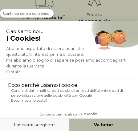
Fedeltà
(1)
Consegna
Gratuita
ricompensata
Pagamento sicuro
A PROPOSITO DI MILIBOO
AIUTO & CONTATTO