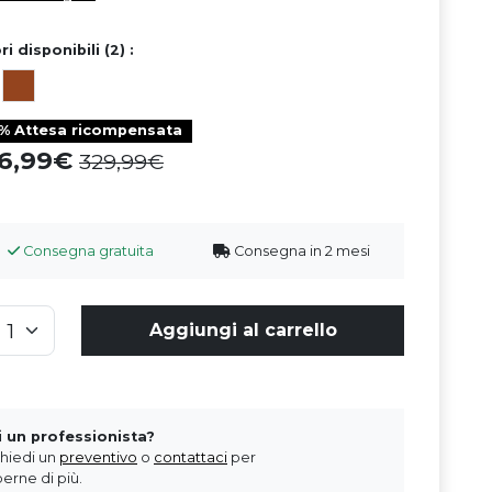
ri disponibili (2) :
0% Attesa ricompensata
96,99
329,99
Consegna gratuita
Consegna in 2 mesi
Aggiungi al carrello
i un professionista?
chiedi un
preventivo
o
contattaci
per
erne di più.