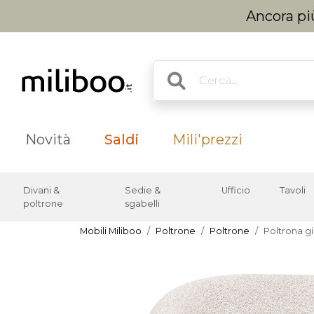
Ancora più
Novità
Saldi
Mili'prezzi
Divani &
Sedie &
Ufficio
Tavoli
poltrone
sgabelli
Mobili Miliboo
Poltrone
Poltrone
Poltrona g