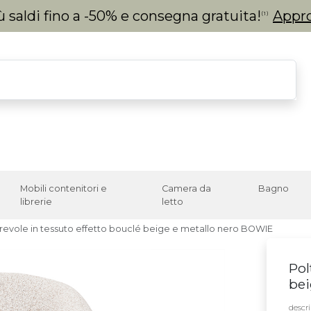
 saldi fino a -50% e consegna gratuita!
Appro
(1)
Mobili contenitori e
Camera da
Bagno
librerie
letto
irevole in tessuto effetto bouclé beige e metallo nero BOWIE
Pol
bei
descri