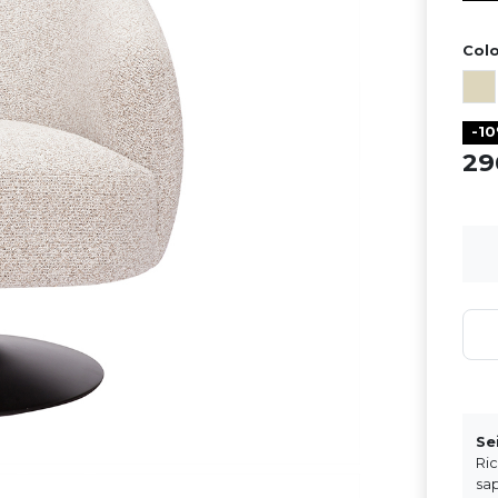
Colo
-1
2
Se
Ri
sap