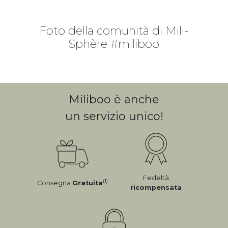
Foto della comunità di Mili-
Sphère #miliboo
Miliboo è anche
un servizio unico!
Fedeltà
(1)
Consegna
Gratuita
ricompensata