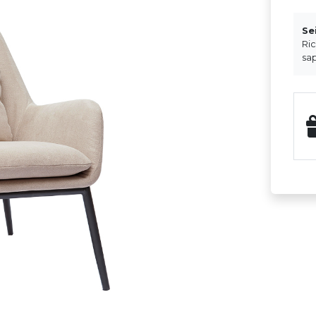
Se
Ri
sap