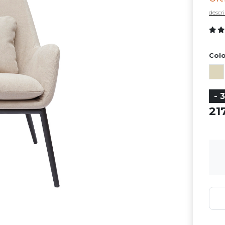
descri
Colo
- 
21