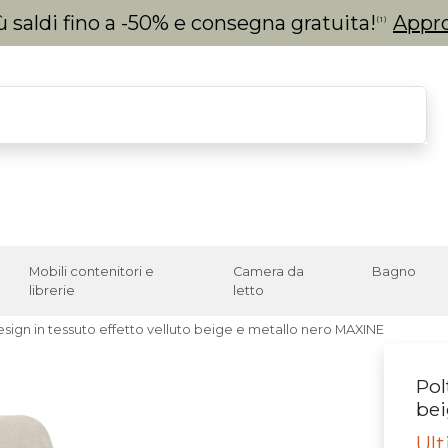
 saldi fino a -50% e consegna gratuita!
Appro
(1)
Mobili contenitori e
Camera da
Bagno
librerie
letto
sign in tessuto effetto velluto beige e metallo nero MAXINE
Pol
bei
Ul