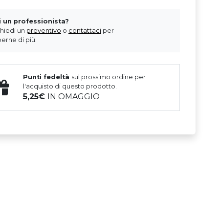
i un professionista?
chiedi un
preventivo
o
contattaci
per
erne di più.
Punti fedeltà
sul prossimo ordine per
l'acquisto di questo prodotto.
5,25
IN OMAGGIO