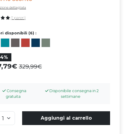
zione dettagliata
(1 pareri)
ri disponibili (6) :
34%
7,79
329,99
Consegna
Disponibile consegna in 2
gratuita
settimane
Aggiungi al carrello