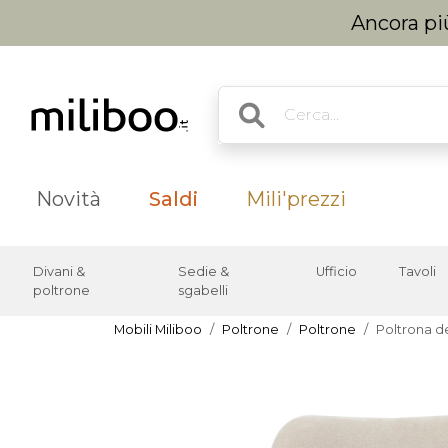
Ancora più
Novità
Saldi
Mili'prezzi
Divani &
Sedie &
Ufficio
Tavoli
poltrone
sgabelli
Mobili Miliboo
Poltrone
Poltrone
Poltrona de