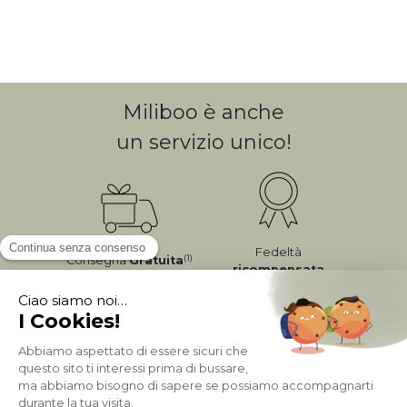
Miliboo è anche
un servizio unico!
Fedeltà
(1)
Consegna
Gratuita
ricompensata
Pagamento sicuro