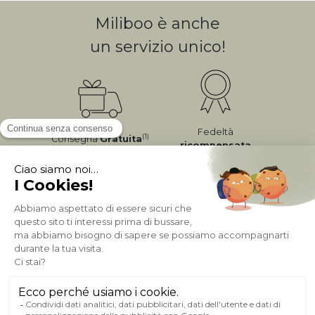
Miliboo è anche
un servizio unico!
Fedeltà
(1)
Consegna
Gratuita
ricompensata
Pagamento sicuro