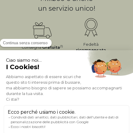
un servizio unico!
Fedeltà
(1)
Consegna
Gratuita
ricompensata
Pagamento sicuro
A PROPOSITO DI MILIBOO