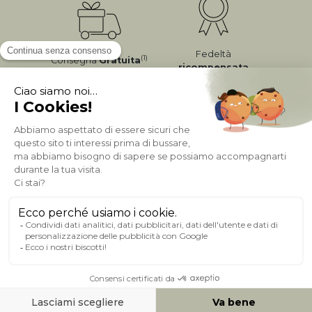
Fedeltà
(1)
Consegna
Gratuita
ricompensata
Pagamento sicuro
A PROPOSITO DI MILIBOO
AIUTO & CONTATTO