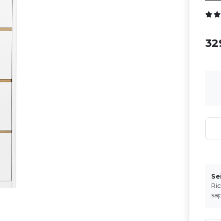
32
Se
Ri
sap