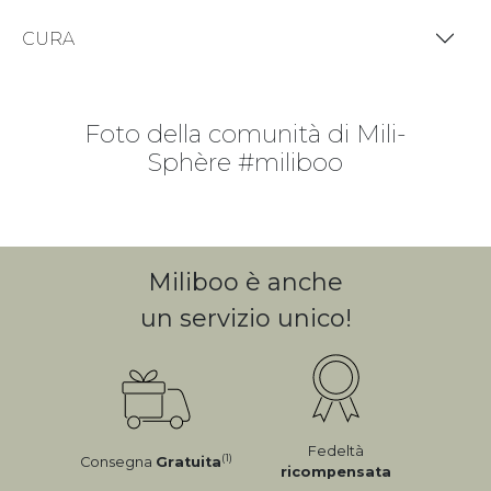
CURA
Foto della comunità di Mili-
Sphère #miliboo
Miliboo è anche
un servizio unico!
Fedeltà
(1)
Consegna
Gratuita
ricompensata