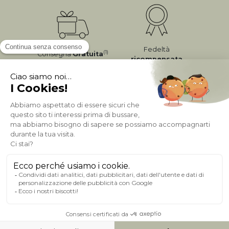
Fedeltà
(1)
Consegna
Gratuita
ricompensata
Pagamento sicuro
A PROPOSITO DI MILIBOO
AIUTO & CONTATTO