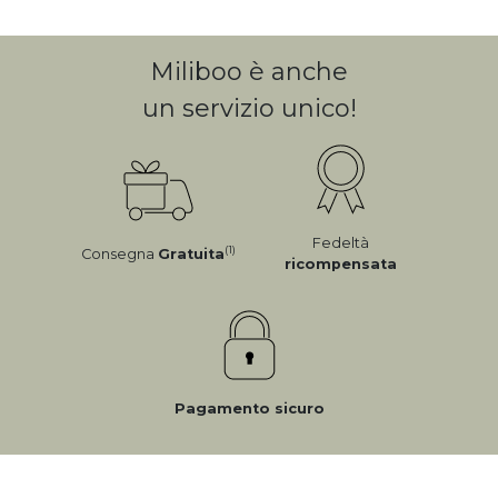
Miliboo è anche
un servizio unico!
Fedeltà
(1)
Consegna
Gratuita
ricompensata
Pagamento sicuro