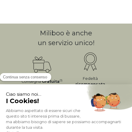
Miliboo è anche
un servizio unico!
Fedeltà
(1)
Consegna
Gratuita
ricompensata
Pagamento sicuro