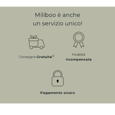
Miliboo è anche
un servizio unico!
Fedeltà
(1)
Consegna
Gratuita
ricompensata
Pagamento sicuro