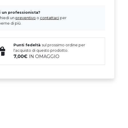
i un professionista?
chiedi un
preventivo
o
contattaci
per
erne di più.
Punti fedeltà
sul prossimo ordine per
l'acquisto di questo prodotto.
7,00
IN OMAGGIO