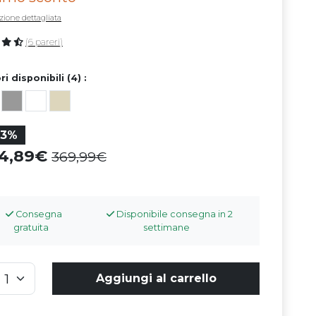
zione dettagliata
(6 pareri)
ri disponibili (4) :
23%
84,89
369,99
Consegna
Disponibile consegna in 2
gratuita
settimane
Aggiungi al carrello