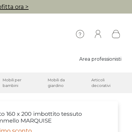
fitta ora >
Area professionisti
Mobili per
Mobili da
Articoli
bambini
giardino
decorativi
to 160 x 200 imbottito tessuto
mmello MARQUISE
timo sconto