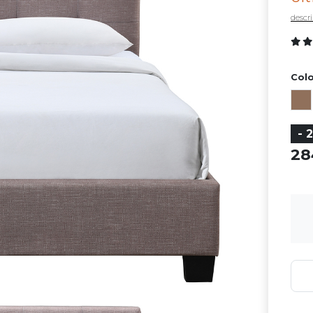
descri
Colo
- 
2