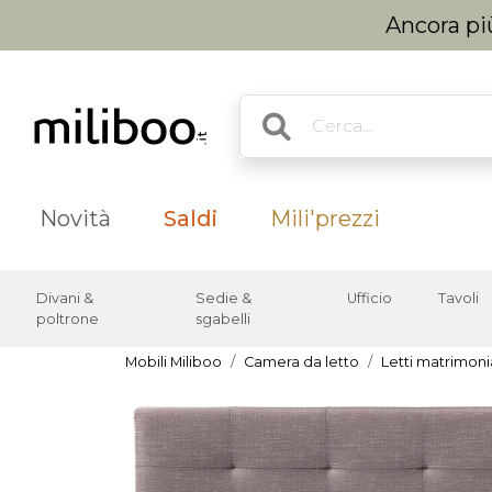
Ancora più
Novità
Saldi
Mili'prezzi
Divani &
Sedie &
Ufficio
Tavoli
poltrone
sgabelli
Mobili Miliboo
Camera da letto
Letti matrimonia