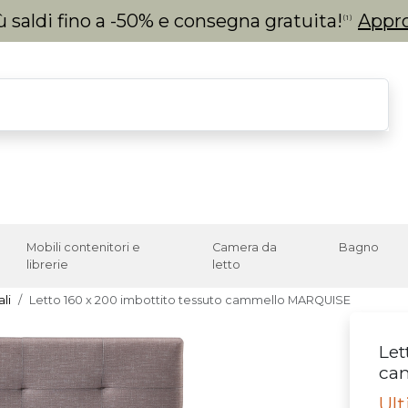
 saldi fino a -50% e consegna gratuita!
Appro
(1)
Mobili contenitori e
Camera da
Bagno
librerie
letto
li
Letto 160 x 200 imbottito tessuto cammello MARQUISE
Let
ca
Ul