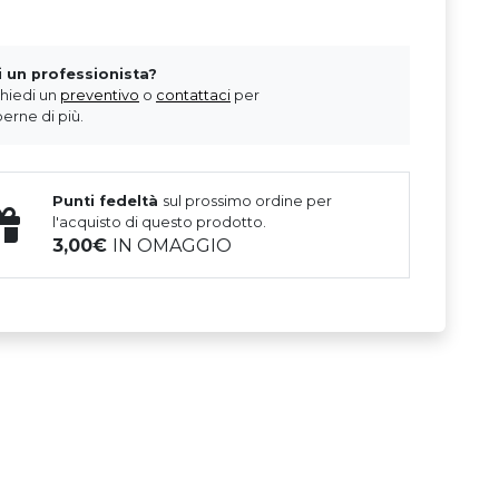
i un professionista?
chiedi un
preventivo
o
contattaci
per
erne di più.
Punti fedeltà
sul prossimo ordine per
l'acquisto di questo prodotto.
3,00
IN OMAGGIO