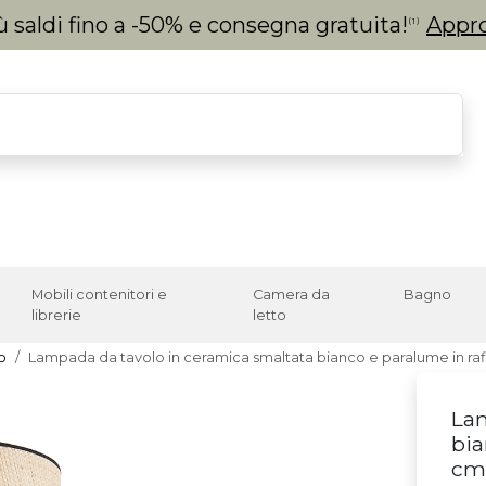
 saldi fino a -50% e consegna gratuita!
Appro
(1)
Mobili contenitori e
Camera da
Bagno
librerie
letto
o
Lampada da tavolo in ceramica smaltata bianco e paralume in ra
Lam
bia
cm