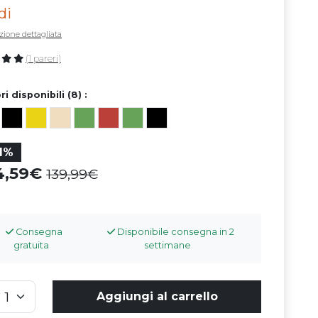
di
zione dettagliata
(1 pareri)
ri disponibili (8) :
11%
24,59
139,99
Consegna
Disponibile consegna in 2
gratuita
settimane
Aggiungi al carrello