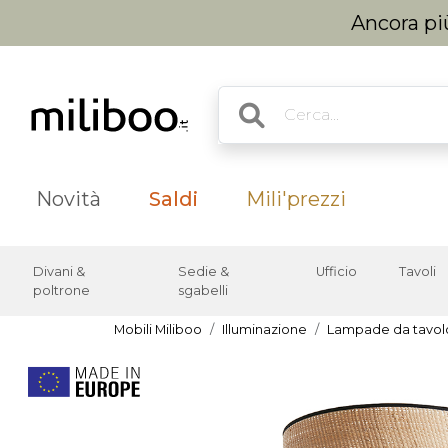
Ancora più
Novità
Saldi
Mili'prezzi
Divani &
Sedie &
Ufficio
Tavoli
poltrone
sgabelli
Mobili Miliboo
Illuminazione
Lampade da tavol