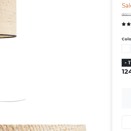
Sal
descri
Colo
- 
1