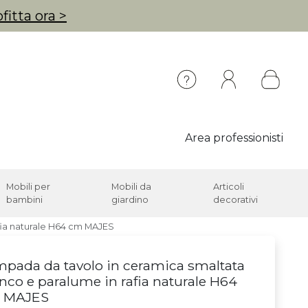
fitta ora >
Area professionisti
Mobili per
Mobili da
Articoli
bambini
giardino
decorativi
fia naturale H64 cm MAJES
pada da tavolo in ceramica smaltata
nco e paralume in rafia naturale H64
 MAJES