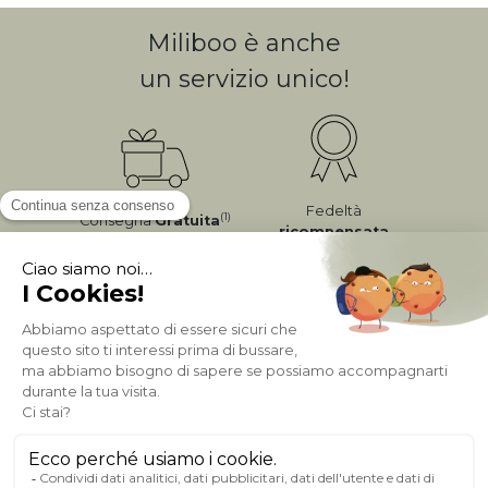
Miliboo è anche
un servizio unico!
Fedeltà
(1)
Consegna
Gratuita
ricompensata
Pagamento sicuro