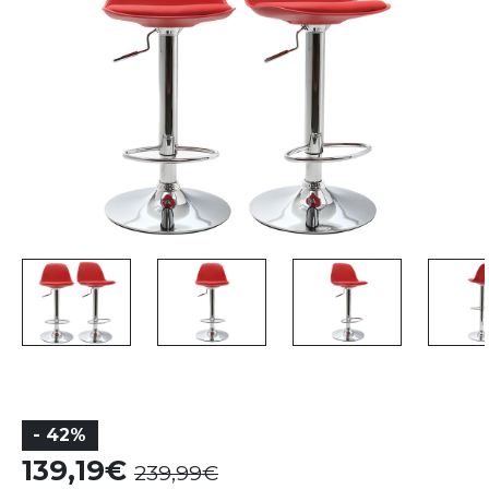
- 42%
139,19
239,99