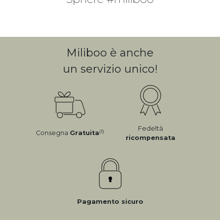
Miliboo è anche
un servizio unico!
Fedeltà
(1)
Consegna
Gratuita
ricompensata
Pagamento sicuro