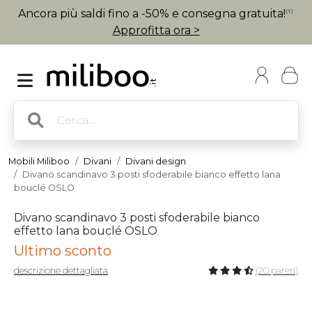
Ancora più saldi fino a -50% e consegna gratuita!
(1)
Approfitta ora >
Mobili Miliboo
Divani
Divani design
Divano scandinavo 3 posti sfoderabile bianco effetto lana
bouclé OSLO
Divano scandinavo 3 posti sfoderabile bianco
effetto lana bouclé OSLO
Ultimo sconto
descrizione dettagliata
(20 pareri)