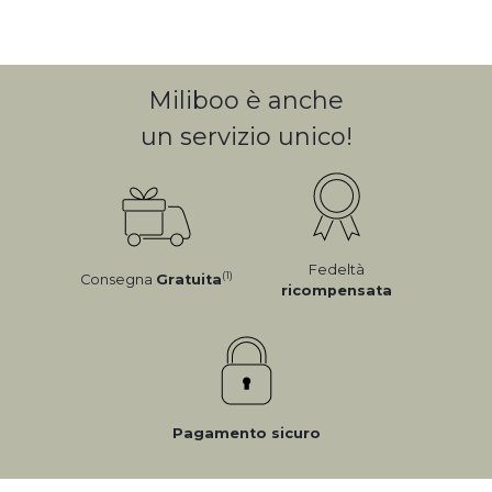
Miliboo è anche
un servizio unico!
Fedeltà
(1)
Consegna
Gratuita
ricompensata
Pagamento sicuro