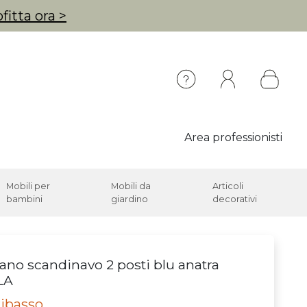
fitta ora >
Area professionisti
Mobili per
Mobili da
Articoli
bambini
giardino
decorativi
ano scandinavo 2 posti blu anatra
LA
ribasso