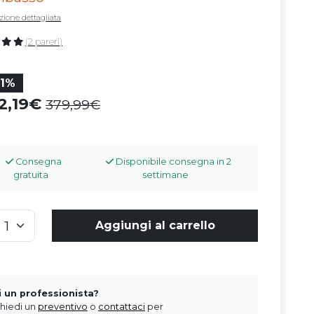
zione dettagliata
(2 pareri)
31%
62,19
379,99
Consegna
Disponibile consegna in 2
gratuita
settimane
Aggiungi al carrello
i un professionista?
chiedi un
preventivo
o
contattaci
per