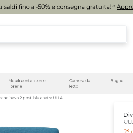
 saldi fino a -50% e consegna gratuita!
Appro
(1)
Mobili contenitori e
Camera da
Bagno
librerie
letto
candinavo 2 posti blu anatra ULLA
Div
UL
2° 