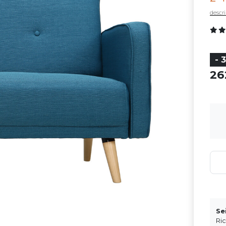
descri
- 
2
Se
Ri