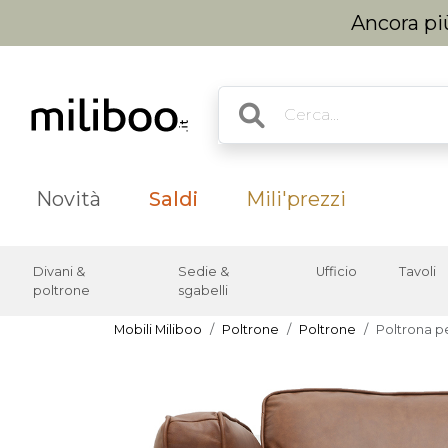
Ancora più
Novità
Saldi
Mili'prezzi
Divani &
Sedie &
Ufficio
Tavoli
poltrone
sgabelli
Mobili Miliboo
Poltrone
Poltrone
Poltrona p