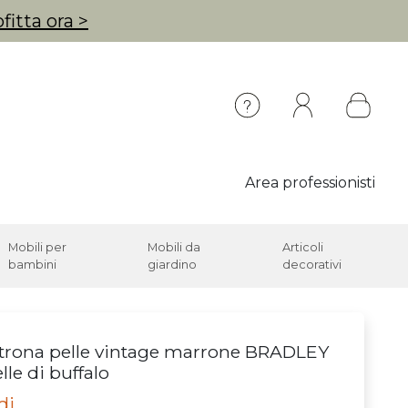
fitta ora >
Area professionisti
Mobili per
Mobili da
Articoli
bambini
giardino
decorativi
trona pelle vintage marrone BRADLEY
elle di buffalo
di