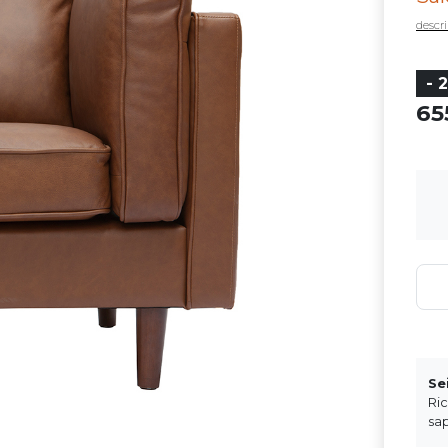
descri
- 
6
Se
Ri
sap