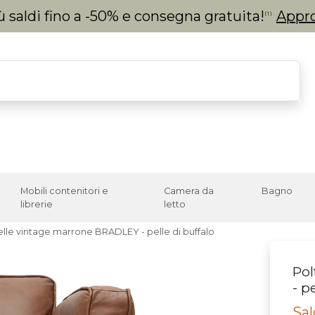
 saldi fino a -50% e consegna gratuita!
Appro
(1)
Mobili contenitori e
Camera da
Bagno
librerie
letto
elle vintage marrone BRADLEY - pelle di buffalo
Pol
- p
Sal