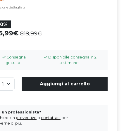
zione dettagliata
20%
55,99
819,99
Consegna
Disponibile consegna in 2
gratuita
settimane
Aggiungi al carrello
i un professionista?
chiedi un
preventivo
o
contattaci
per
erne di più.