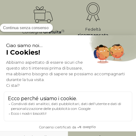
Fedeltà
(1)
Consegna
Gratuita
ricompensata
Pagamento sicuro
A PROPOSITO DI MILIBOO
AIUTO & CONTATTO