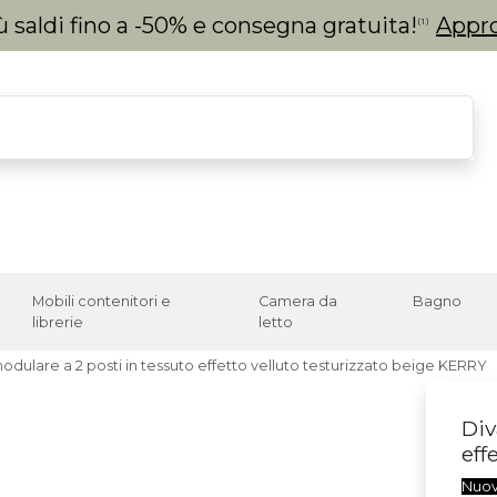
 saldi fino a -50% e consegna gratuita!
Appro
(1)
Mobili contenitori e
Camera da
Bagno
librerie
letto
dulare a 2 posti in tessuto effetto velluto testurizzato beige KERRY
Div
eff
Nuo