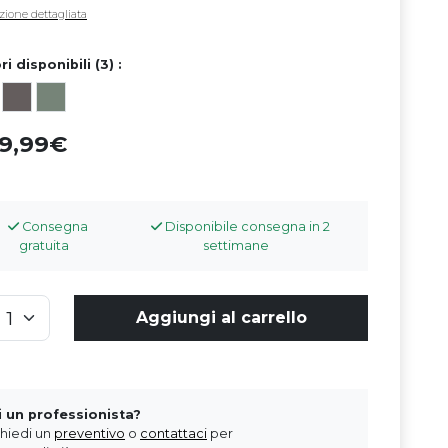
zione dettagliata
ri disponibili (3) :
99,99
Consegna
Disponibile consegna in 2
gratuita
settimane
Aggiungi al carrello
i un professionista?
chiedi un
preventivo
o
contattaci
per