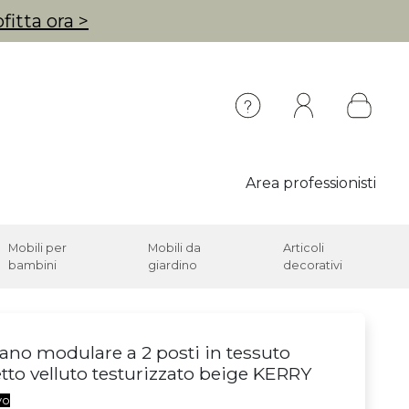
fitta ora >
Area professionisti
Mobili per
Mobili da
Articoli
bambini
giardino
decorativi
ano modulare a 2 posti in tessuto
etto velluto testurizzato beige KERRY
vo