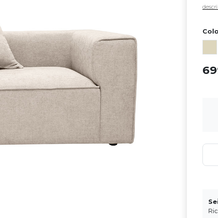
descri
Colo
6
Se
Ri