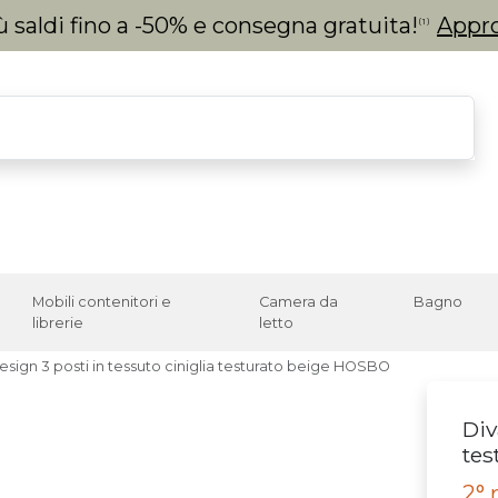
 saldi fino a -50% e consegna gratuita!
Appro
(1)
Mobili contenitori e
Camera da
Bagno
librerie
letto
sign 3 posti in tessuto ciniglia testurato beige HOSBO
Div
tes
2° 