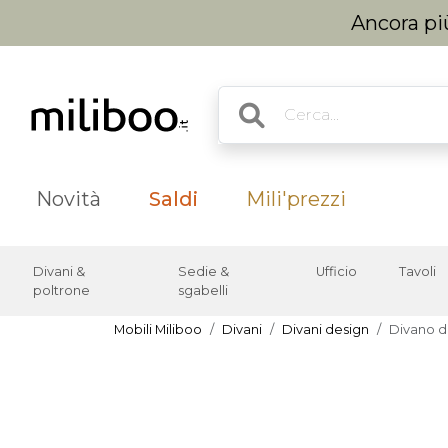
Ancora più
Novità
Saldi
Mili'prezzi
Divani &
Sedie &
Ufficio
Tavoli
poltrone
sgabelli
Mobili Miliboo
Divani
Divani design
Divano de