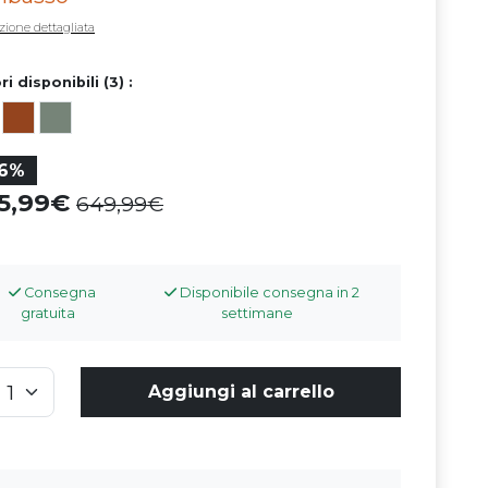
zione dettagliata
ri disponibili (3) :
16%
45,99
649,99
Consegna
Disponibile consegna in 2
gratuita
settimane
Aggiungi al carrello