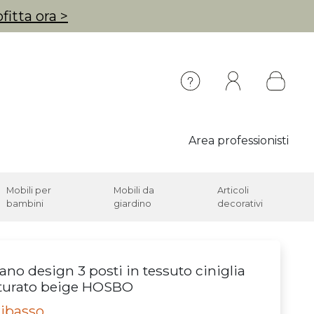
fitta ora >
Area professionisti
Mobili per
Mobili da
Articoli
bambini
giardino
decorativi
ano design 3 posti in tessuto ciniglia
turato beige HOSBO
ribasso