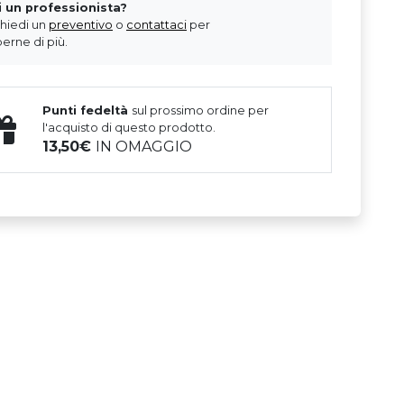
i un professionista?
chiedi un
preventivo
o
contattaci
per
erne di più.
Punti fedeltà
sul prossimo ordine per
l'acquisto di questo prodotto.
13,50
IN OMAGGIO