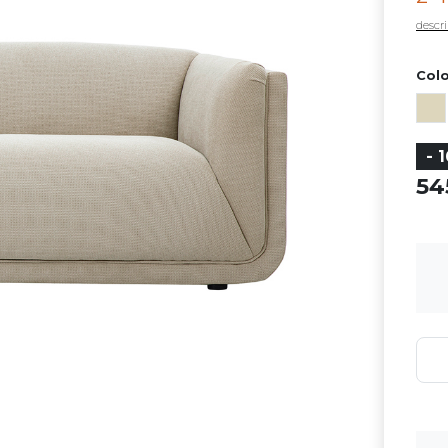
descri
Colo
- 
5