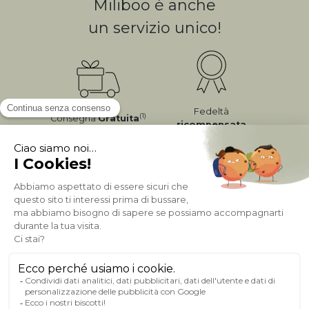
Miliboo è anche
un servizio unico!
Fedeltà
(1)
Consegna
Gratuita
ricompensata
Pagamento sicuro
A PROPOSITO DI MILIBOO