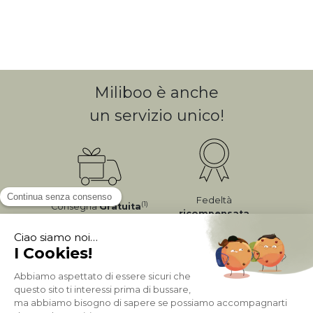
Miliboo è anche
un servizio unico!
Fedeltà
(1)
Consegna
Gratuita
ricompensata
Pagamento sicuro