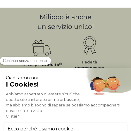
Miliboo è anche
un servizio unico!
Fedeltà
(1)
Consegna
Gratuita
ricompensata
Pagamento sicuro