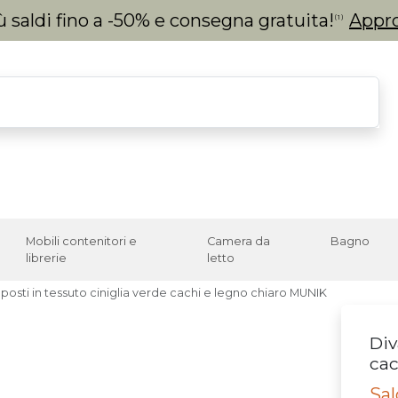
 saldi fino a -50% e consegna gratuita!
Appro
(1)
Mobili contenitori e
Camera da
Bagno
librerie
letto
posti in tessuto ciniglia verde cachi e legno chiaro MUNIK
Div
cac
Sal