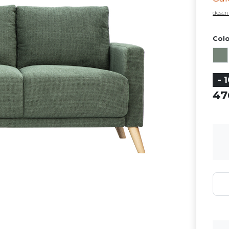
descri
Colo
- 
4