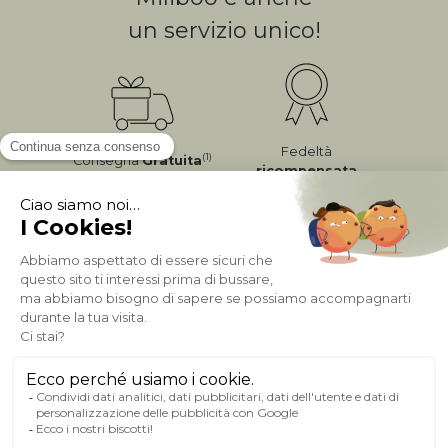
un servizio unico!
Fedeltà
(1)
Consegna
Gratuita
ricompensata
Pagamento sicuro
A PROPOSITO DI MILIBOO