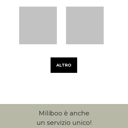
ALTRO
Miliboo è anche
un servizio unico!