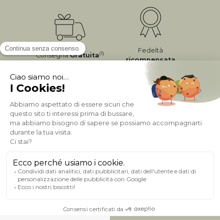
Fedeltà
(1)
Consegna
Gratuita
ricompensata
Pagamento sicuro
A PROPOSITO DI MILIBOO
AIUTO & CONTATTO