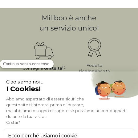
Miliboo è anche
un servizio unico!
Fedeltà
(1)
Consegna
Gratuita
ricompensata
Pagamento sicuro