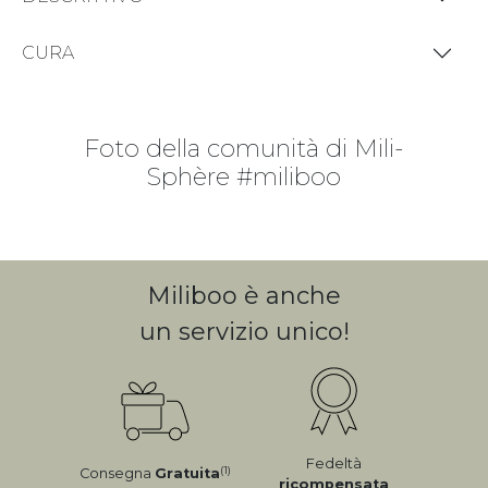
CURA
Foto della comunità di Mili-
Sphère #miliboo
Miliboo è anche
un servizio unico!
Fedeltà
(1)
Consegna
Gratuita
ricompensata