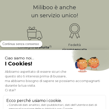
Miliboo è anche
un servizio unico!
Fedeltà
(1)
Consegna
Gratuita
ricompensata
Pagamento sicuro