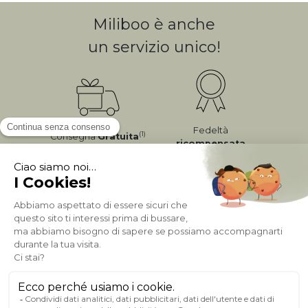
Miliboo è anche
un servizio unico!
Fedeltà
(1)
Consegna
Gratuita
ricompensata
Pagamento sicuro