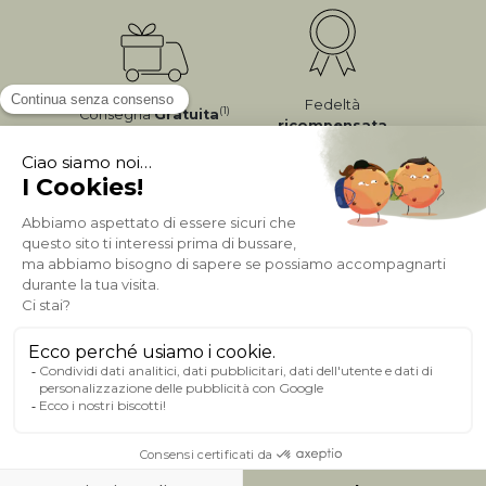
Fedeltà
(1)
Consegna
Gratuita
ricompensata
Pagamento sicuro
A PROPOSITO DI MILIBOO
AIUTO & CONTATTO