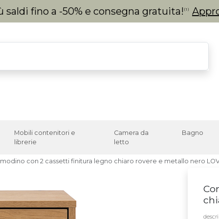
 saldi fino a -50% e consegna gratuita!
Appro
(1)
Mobili contenitori e
Camera da
Bagno
librerie
letto
modino con 2 cassetti finitura legno chiaro rovere e metallo nero L
Com
chi
descri