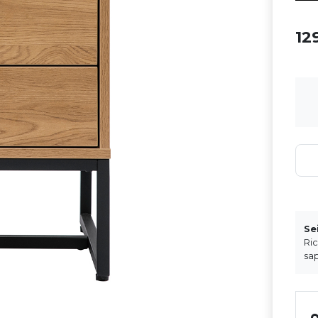
12
Se
Ri
sap