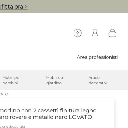
fitta ora >
Area professionisti
Mobili per
Mobili da
Articoli
bambini
giardino
decorativi
OVATO
odino con 2 cassetti finitura legno
aro rovere e metallo nero LOVATO
zione dettagliata