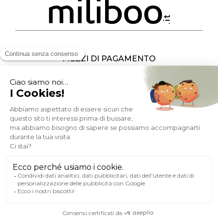
Fedeltà
(1)
Consegna
Gratuita
ricompensata
Pagamento sicuro
A PROPOSITO DI MILIBOO
AIUTO & CONTATTO