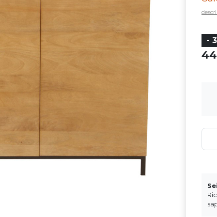
descri
- 
4
Se
Ri
sap