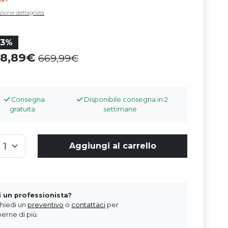
zione dettagliata
33%
48,89
669,99
Consegna
Disponibile consegna in 2
gratuita
settimane
Aggiungi al carrello
i un professionista?
chiedi un
preventivo
o
contattaci
per
erne di più.