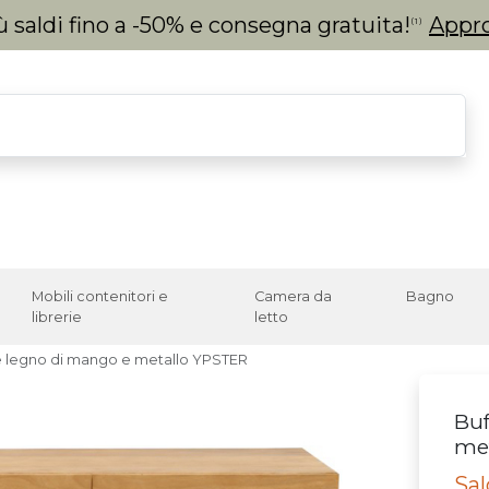
 saldi fino a -50% e consegna gratuita!
Appro
(1)
Mobili contenitori e
Camera da
Bagno
librerie
letto
le legno di mango e metallo YPSTER
Buf
me
Sal