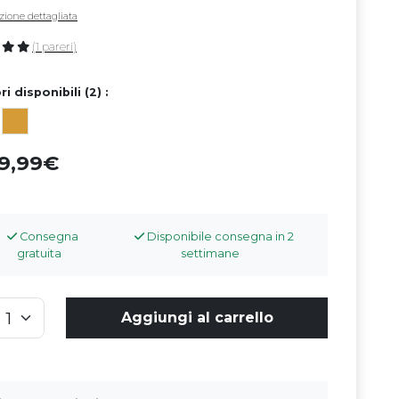
zione dettagliata
(1 pareri)
ri disponibili (2) :
39,99
Consegna
Disponibile consegna in 2
gratuita
settimane
Aggiungi al carrello