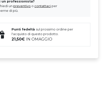
i un professionista?
chiedi un
preventivo
o
contattaci
per
erne di più.
Punti fedeltà
sul prossimo ordine per
l'acquisto di questo prodotto.
21,50
IN OMAGGIO