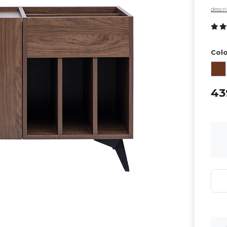
descri
Colo
4