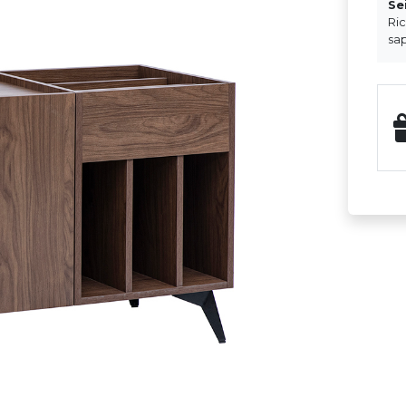
Se
Ri
sap