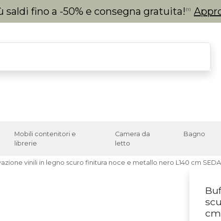
 saldi fino a -50% e consegna gratuita!
Appro
(1)
Mobili contenitori e
Camera da
Bagno
librerie
letto
vazione vinili in legno scuro finitura noce e metallo nero L140 cm SEDA
Buf
scu
cm