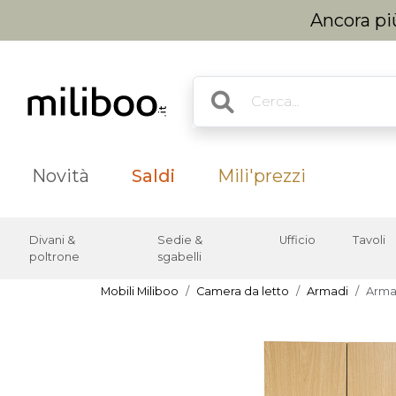
Ancora più
Novità
Saldi
Mili'prezzi
Divani &
Sedie &
Ufficio
Tavoli
poltrone
sgabelli
Mobili Miliboo
Camera da letto
Armadi
Armad