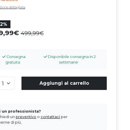
zione dettagliata
22%
89,99
499,99
Consegna
Disponibile consegna in 2
gratuita
settimane
Aggiungi al carrello
i un professionista?
chiedi un
preventivo
o
contattaci
per
erne di più.