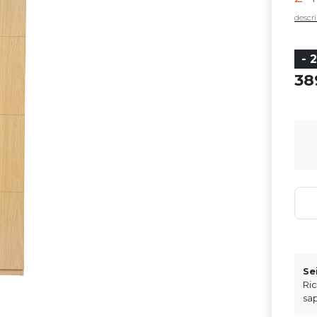
descri
- 
3
Se
Ri
sap