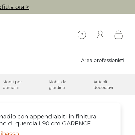
fitta ora >
Area professionisti
Mobili per
Mobili da
Articoli
bambini
giardino
decorativi
adio con appendiabiti in finitura
gno di quercia L90 cm GARENCE
ribasso