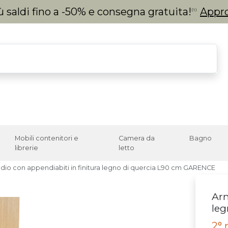
 saldi fino a -50% e consegna gratuita!
Appro
(1)
Mobili contenitori e
Camera da
Bagno
librerie
letto
io con appendiabiti in finitura legno di quercia L90 cm GARENCE
Arm
le
2° 