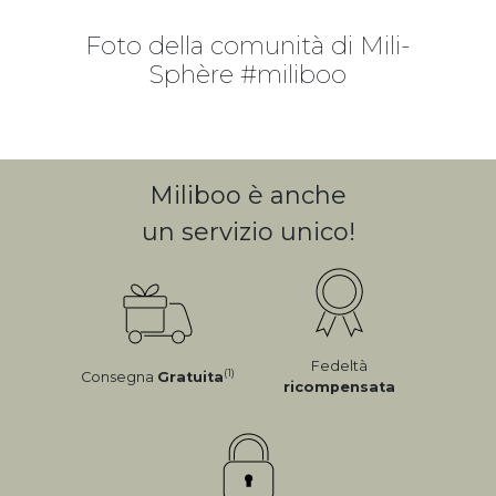
Foto della comunità di Mili-
Sphère #miliboo
Miliboo è anche
un servizio unico!
Fedeltà
(1)
Consegna
Gratuita
ricompensata