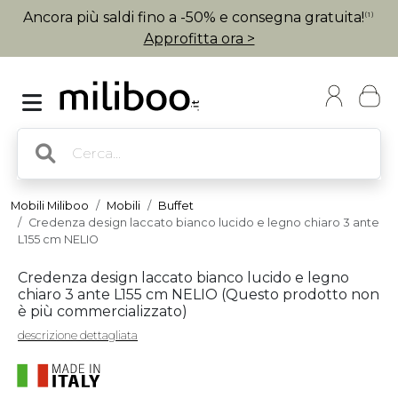
Ancora più saldi fino a -50% e consegna gratuita!
(1)
Approfitta ora >
Mobili Miliboo
Mobili
Buffet
Credenza design laccato bianco lucido e legno chiaro 3 ante
L155 cm NELIO
Credenza design laccato bianco lucido e legno
chiaro 3 ante L155 cm NELIO (
Questo prodotto non
è più commercializzato
)
descrizione dettagliata