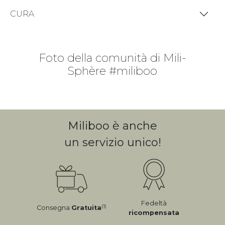
CURA
Foto della comunità di Mili-
Sphère #miliboo
Miliboo è anche
un servizio unico!
Fedeltà
(1)
Consegna
Gratuita
ricompensata